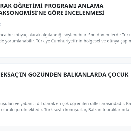
ARAK ÖĞRETİMİ PROGRAMI ANLAMA
AKSONOMİSİ’NE GÖRE İNCELENMESİ
e
ca bir ihtiyaç olarak algılandığı söylenebilir. Son dönemlerde Tür
nde yorumlanabilir. Türkiye Cumhuriyeti’nin bölgesel ve dünya çapı
L BEKSAÇ’IN GÖZÜNDEN BALKANLARDA ÇOCUK
şulan ve yabancı dil olarak en çok öğrenilen diller arasındadır. B
i olarak görülmektedir. Türk soylu konuşurlar, Balkan topraklarında