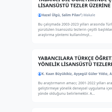
LİSANSÜSTÜ TEZLER ÜZERİNE
Hazel Ülgü, Salim Pilav
Makale
Bu çalışmada 2003-2023 yılları arasında Tü
yürütülen lisansüstü tezlerin çeşitli başlıkl
araştırma yöntemi kullanılmışt...
YABANCILARA TÜRKÇE ÖĞRET
YÖNELİK LİSANSÜSTÜ TEZLERE
K. Kaan Büyükikiz, Ayşegül Güler Yıldız, 
Bu araştırmanın amacı; 2001-2022 yılları ar
geliştirmeye yönelik deneysel uygulama içer
yönde olduğunu belirlemektir. A...