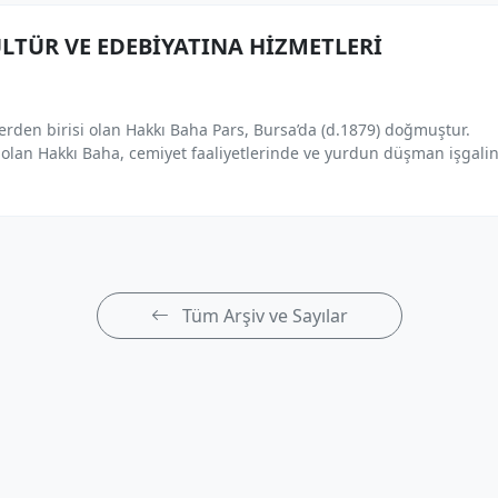
ÜLTÜR VE EDEBİYATINA HİZMETLERİ
lerden birisi olan Hakkı Baha Pars, Bursa’da (d.1879) doğmuştur.
ı olan Hakkı Baha, cemiyet faaliyetlerinde ve yurdun düşman işgali
Tüm Arşiv ve Sayılar