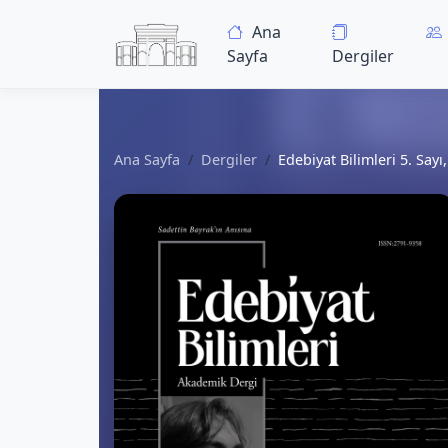
Ana
Sayfa
Dergiler
Ana Sayfa
Dergiler
Edebiyat Bilimleri 5. Sayı