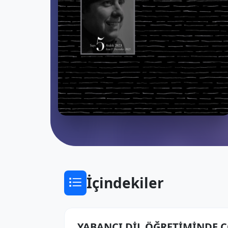
İçindekiler
YABANCI DİL ÖĞRETİMİNDE 