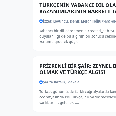
TÜRKÇENİN YABANCI DİL OL
KAZANIMLARININ BARRETT T
İzzet Koyuncu, Deniz Melanlıoğlu
Makal
Yabancı bir dil öğrenmenin created_at boyun
duyulan ilgi de bu algının bir sonucu şekli
konumu giderek güçle...
PRİZRENLİ BİR ŞAİR: ZEYNE
OLMAK VE TÜRKÇE ALGISI
Şerife Kafali
Makale
Türkçe, günümüzde farklı coğrafyalarda konu
coğrafyasında ise Türkçe, bir varlık meseles
varlıklarını, gelenek v...