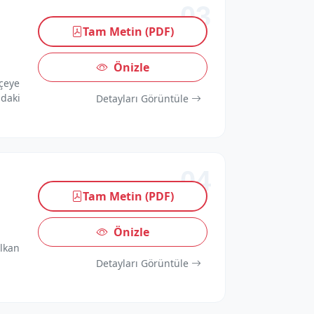
03
Tam Metin (PDF)
Önizle
kçeye
ndaki
Detayları Görüntüle
04
Tam Metin (PDF)
Önizle
alkan
Detayları Görüntüle