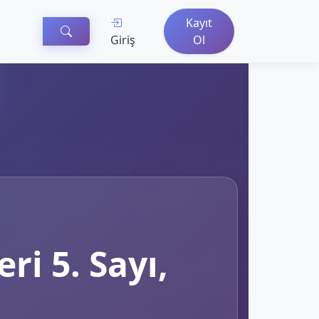
Kayıt
Giriş
Ol
ri 5. Sayı,